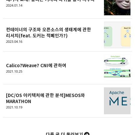
모두의 근삼이
2024.01.14
예술가가 되고 싶은 개발자
카카오톡
라인
트위터
Facebo
구독하기
컨테이너의 구조와 오픈소스의 생태계에 관한
리서치(feat. 도커는 적폐인가?)
2023.04.16
밴드
네이버 블로그
Pocket
Everno
Calico?Weave? CNI에 관하여
2021.10.25
[DC/OS 아키텍처에 관한 분석]MESOS와
MARATHON
2021.10.19
다른 글 더 둘러보기