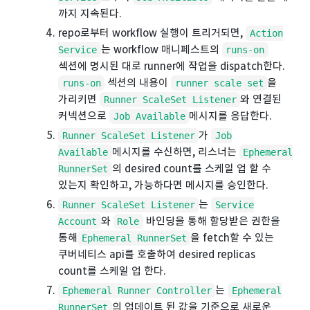
까지 지속된다.
repo로부터 workflow 실행이 트리거되면,
Action
는 workflow 매니페스트의
Service
runs-on
섹션에 명시된 대로 runner에 작업을 dispatch한다.
섹션의 내용이
을
runs-on
runner scale set
가리키면
와 연결된
Runner ScaleSet Listener
커넥션으로
메시지를 응답한다.
Job Available
가
Runner ScaleSet Listener
Job
메시지를 수신하면, 리스너는
Available
Ephemeral
의 desired count를 스케일 업 할 수
RunnerSet
있는지 확인하고, 가능하다면 메시지를 승인한다.
는
Runner ScaleSet Listener
Service
와
바인딩을 통해 할당받은 권한을
Account
Role
통해
을 fetch할 수 있는
Ephemeral RunnerSet
쿠버네티스 api를 호출하여 desired replicas
count를 스케일 업 한다.
는
Ephemeral Runner Controller
Ephemeral
의 업데이트 된 값을 기준으로 새로운
RunnerSet