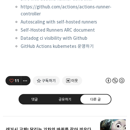
https://github.com/actions/actions-runner-
controller
Autoscaling with self-hosted runners
Self-Hosted Runners ARC document
Datadog ci visibility with Github
GitHub Actions kubernetes 운영하기
11
구독하기
이웃
댓글
공유하기
다른 글
레거시 교체! 달리는 기차의 바퀴를 갈아 끼우다