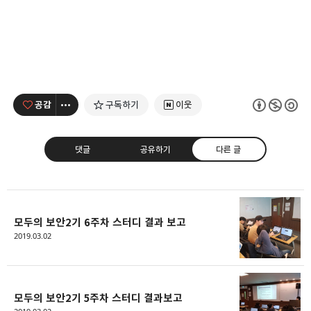
공감
구독하기
이웃
댓글
공유하기
다른 글
모두의 보안2기 6주차 스터디 결과 보고
모두의 근삼이
2019.03.02
예술가가 되고 싶은 개발자
카카오톡
라인
트위터
Facebo
구독하기
모두의 보안2기 5주차 스터디 결과보고