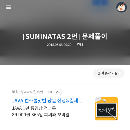
[SUNINATAS 2번] 문제풀이
2018.08.03 00:20
WEB
모두의 근삼이
근삼이
글 작성자: 근삼이
http://www.컴스쿨.com
광고
JAVA 컴스쿨닷컴 당일 신청&결제시
기프티콘!
JAVA 1년 동영상 전과목
89,000원,365일 피씨와 모바일
수강가능.