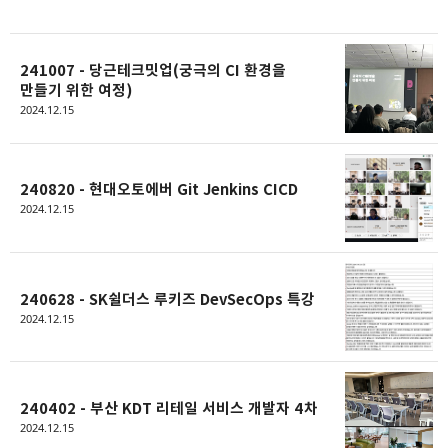
241007 - 당근테크밋업(궁극의 CI 환경을
만들기 위한 여정)
모두의 근삼이
2024.12.15
예술가가 되고 싶은 개발자
카카오톡
라인
트위터
Facebo
구독하기
240820 - 현대오토에버 Git Jenkins CICD
2024.12.15
밴드
네이버 블로그
Pocket
Everno
240628 - SK쉴더스 루키즈 DevSecOps 특강
2024.12.15
240402 - 부산 KDT 리테일 서비스 개발자 4차
2024.12.15