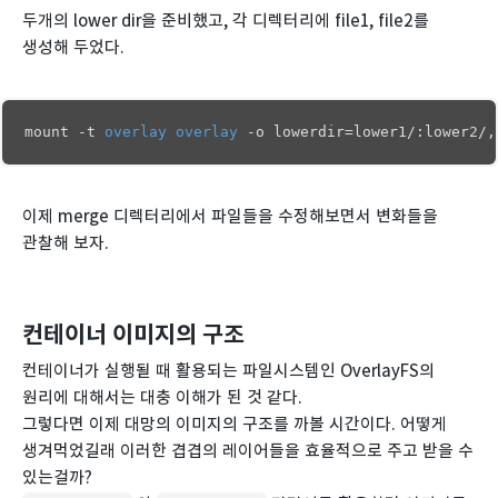
두개의 lower dir을 준비했고, 각 디렉터리에 file1, file2를
생성해 두었다.
mount 
-
t 
overlay
overlay
-
o lowerdir
=
lower1
/
:lower2
/
,
이제 merge 디렉터리에서 파일들을 수정해보면서 변화들을
관찰해 보자.
컨테이너 이미지의 구조
컨테이너가 실행될 때 활용되는 파일시스템인 OverlayFS의
원리에 대해서는 대충 이해가 된 것 같다.
그렇다면 이제 대망의 이미지의 구조를 까볼 시간이다. 어떻게
생겨먹었길래 이러한 겹겹의 레이어들을 효율적으로 주고 받을 수
있는걸까?