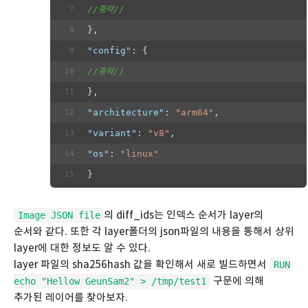
//중략//
},
"config"
: {
//중략//
},
"architecture"
: 
"arm64"
,
"variant"
: 
"v8"
,
"os"
: 
"linux"
}
의 diff_ids는 인덱스 순서가 layer의
Image JSON file
순서와 같다. 또한 각 layer폴더의 json파일의 내용을 통해서 상위
layer에 대한 정보도 알 수 있다.
layer 파일의 sha256hash 값을 확인해서 새로 빌드하면서
RUN
구문에 의해
echo "Hellow GeunSam2" > /tmp/test1
추가된 레이어를 찾아보자.