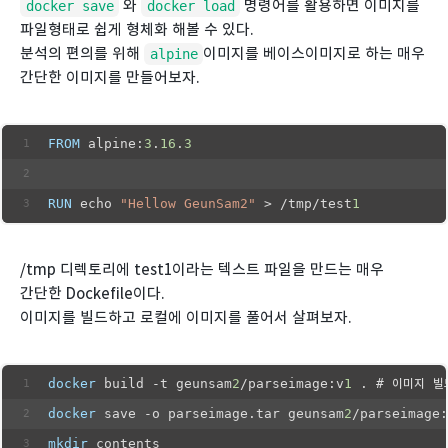
와
명령어를 활용하면 이미지를
docker save
docker load
파일형태로 쉽게 형체화 해볼 수 있다.
분석의 편의를 위해
이미지를 베이스이미지로 하는 매우
alpine
간단한 이미지를 만들어보자.
FROM
 alpine:
3
.
16
.
3
RUN
 echo 
"Hellow GeunSam2"
 > /tmp/test
1
/tmp 디렉토리에 test1이라는 텍스트 파일을 만드는 매우
간단한 Dockefile이다.
이미지를 빌드하고 로컬에 이미지를 풀어서 살펴보자.
docker
 build -t geunsam
2
/parseimage:v
1
 . # 이미지 빌
docker
 save -o parseimage.tar geunsam
2
/parseimage:
mkdir
 contents