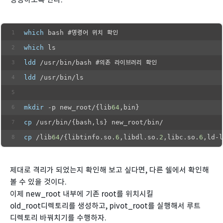
which
 bash #명령어 위치 확인
which
 ls
ldd
 /usr/bin/bash #의존 라이브러리 확인
ldd
 /usr/bin/ls
mkdir
 -p new_root/{lib
64
,bin}
cp
 /usr/bin/{bash,ls} new_root/bin/
cp
 /lib
64
/{libtinfo.so.
6
,libdl.so.
2
,libc.so.
6
,ld-l
제대로 격리가 되었는지 확인해 보고 싶다면, 다른 쉘에서 확인해
볼 수 있을 것이다.
이제 new_root 내부에 기존 root를 위치시킬
old_root디렉토리를 생성하고, pivot_root를 실행해서 루트
디렉토리 바꿔치기를 수행하자.