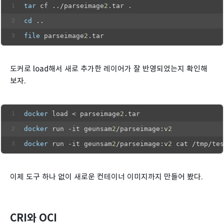
tar
 cf ../parseimage
2
.tar .
cd
 ..
file
 parseimage
2
.tar
도커로 load해서 새로 추가한 레이어가 잘 반영되었는지 확인해
보자.
docker
 load < parseimage
2
.tar
docker
 run -it geunsam
2
/parseimage:v
2
docker
 run -it geunsam
2
/parseimage:v
2
 cat /tmp/tes
이제 도구 하나 없이 새로운 컨테이너 이미지까지 만들어 봤다.
CRI와 OCI