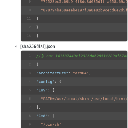
"72528bc5c69b9f4f8dd8d685d1ffa658a69a9
"878794ba68aeeb4197f3a8e82b9cecd6e2d5f
]
}
]
[sha256해시].json
//❯ cat f41387449ef2326dd6285ff289af67a
{
"architecture"
: 
"arm64"
,
"config"
: {
"Env"
: [
"PATH=/usr/local/sbin:/usr/local/bin:/
],
"Cmd"
: [
"/bin/sh"