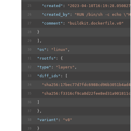
"created"
: 
"2023-04-10T16:19:28.050827
"created_by"
: 
"RUN /bin/sh -c echo \"H
"comment"
: 
"buildkit.dockerfile.v0"
}
],
"os"
: 
"linux"
,
"rootfs"
: {
"type"
: 
"layers"
,
"diff_ids"
: [
"sha256:17bec77d7fdc6988cd96b3051b4ad4
"sha256:f3316cf9ca8d22fee8ed31a901811c
]
},
"variant"
: 
"v8"
}