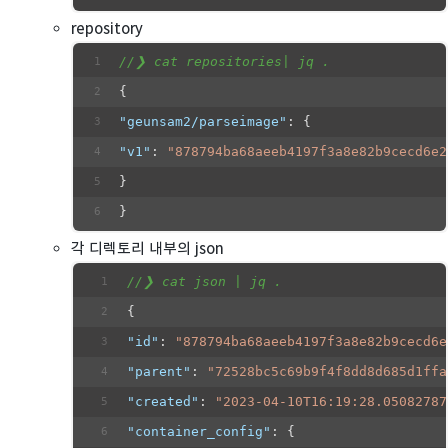
repository
//❯ cat repositories| jq .
{
"geunsam2/parseimage"
: {
"v1"
: 
"878794ba68aeeb4197f3a8e82b9cecd6e2
}
}
각 디렉토리 내부의 json
//❯ cat json | jq .
{
"id"
: 
"878794ba68aeeb4197f3a8e82b9cecd6e
"parent"
: 
"72528bc5c69b9f4f8dd8d685d1ffa
"created"
: 
"2023-04-10T16:19:28.05082787
"container_config"
: {