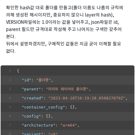
확인한 hash값 대로 폴더를 만들고(폴더 이름도 나름의 규칙에
의해 생성된 해시이지만, 중요하지 않으니 layer의 hash),
VERSION파일에는 1.0이라는 값을 넣어주고, json파일은 id,
parent 필드만 규격대로 작성해 주고 나머지는 구색만 갖추어
본다.
뒤에서 설명하겠지만, 구체적인 값들은 지금 굳이 이해할 필요
없다.
{
"id"
: 
"폴더명"
,
"parent"
: 
"마지막 레이어의 폴더명"
,
"created"
: 
"2023-04-10T16:19:28.050827879Z"
,
"container_config"
: {},
"config"
: {},
"architecture"
: 
"arm64"
,
"variant"
: 
"v8"
,