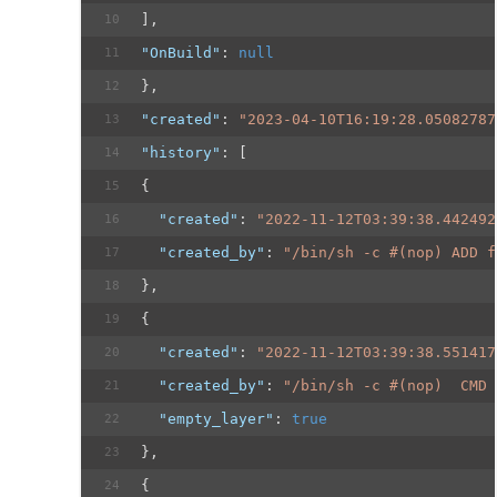
],
"OnBuild"
: 
null
},
"created"
: 
"2023-04-10T16:19:28.05082787
"history"
: [
{
"created"
: 
"2022-11-12T03:39:38.442492
"created_by"
: 
"/bin/sh -c #(nop) ADD f
},
{
"created"
: 
"2022-11-12T03:39:38.551417
"created_by"
: 
"/bin/sh -c #(nop)  CMD 
"empty_layer"
: 
true
},
{