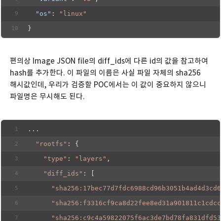
"os"
: 
"linux"
}
편의상 Image JSON file의 diff_ids에 다른 id의 값을 참고하여
hash를 추가한다. 이 파일의 이름은 사실 파일 자체의 sha256
해시값인데, 우리가 검증할 POC에서는 이 값이 중요하지 않으니
파일명은 무시해도 된다.
...
"rootfs"
: {
"type"
: 
"layers"
,
"diff_ids"
: [
"sha256:17bec77d7fdc6988cd96b3051b4ad4d3cd6
"sha256:f3316cf9ca8d22fee8ed31a901811c1cdcc
"sha256:c9c4a59822075f6ac3de7bd78fa831dfd53