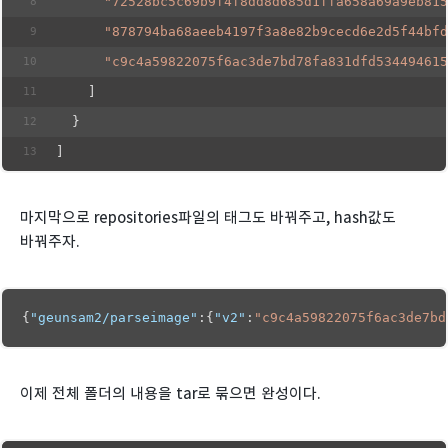
"72528bc5c69b9f4f8dd8d685d1ffa658a69a9eb815
"878794ba68aeeb4197f3a8e82b9cecd6e2d5f44bfd
"c9c4a59822075f6ac3de7bd78fa831dfd534494615
    ]
  }
]
마지막으로 repositories파일의 태그도 바꿔주고, hash값도
바꿔주자.
{
"geunsam2/parseimage"
:{
"v2"
:
"c9c4a59822075f6ac3de7bd
이제 전체 폴더의 내용을 tar로 묶으면 완성이다.