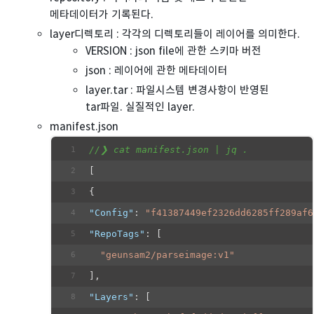
메타데이터가 기록된다.
layer디렉토리 : 각각의 디렉토리들이 레이어를 의미한다.
VERSION : json file에 관한 스키마 버전
json : 레이어에 관한 메타데이터
layer.tar : 파일시스템 변경사항이 반영된
tar파일. 실질적인 layer.
manifest.json
//❯ cat manifest.json | jq .
[
{
"Config"
: 
"f41387449ef2326dd6285ff289af6
"RepoTags"
: [
"geunsam2/parseimage:v1"
],
"Layers"
: [