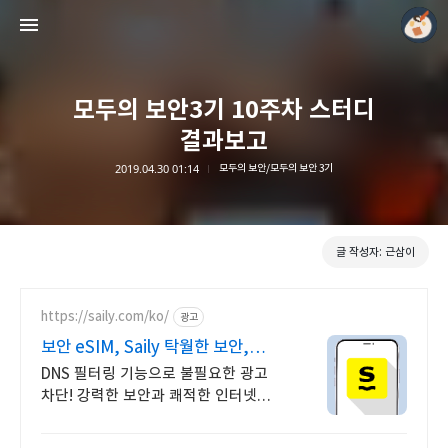
모두의 보안3기 10주차 스터디
결과보고
2019.04.30 01:14
모두의 보안/모두의 보안 3기
모두의 근삼이
근삼이
글 작성자: 근삼이
https://saily.com/ko/
광고
보안 eSIM, Saily 탁월한 보안,
안정적인 연결
DNS 필터링 기능으로 불필요한 광고
차단! 강력한 보안과 쾌적한 인터넷
연결. 여름한정특가, 5% 할인에 Saily
크레딧 최대 5% 캐시백까지!