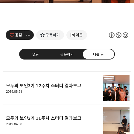
공감
구독하기
이웃
댓글
공유하기
다른 글
모두의 보안3기 12주차 스터디 결과보고
모두의 근삼이
2019.05.21
예술가가 되고 싶은 개발자
카카오톡
라인
트위터
Facebo
구독하기
모두의 보안3기 11주차 스터디 결과보고
2019.04.30