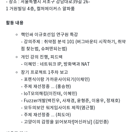
- 장소 : 서울특별시 서초구 강남대로39길 26-
1 거원빌딩 4층, 컬처메이커스 알파룸
활동 내용
핵인싸 이규호선임 연구원 특강
- 강의주제 : 취약점 분석 101 (버그바운티 시작하기, 취약
점 찾는법, 슈퍼맨되는법)
개인 강의 진행, 피드백
- 이혜민 : 네트워크 IP, 방화벽과 NAT
장기 프로젝트 1주차 보고
- 포렌식이랑 가까운사이되기(이채민)
- 주제 재선정중 ... (홍승현)
- IoT모의해킹(이진태, 이혜민)
- Fuzzer개발(백진우, 사재경, 윤형준, 이용우, 정재호)
- 모두의보안 워게임사이트 제작(염근철)
- 주제 재선정중 ... (최도아)
- 고양이의 감정을 읽어보자![머신러닝] (김민종)